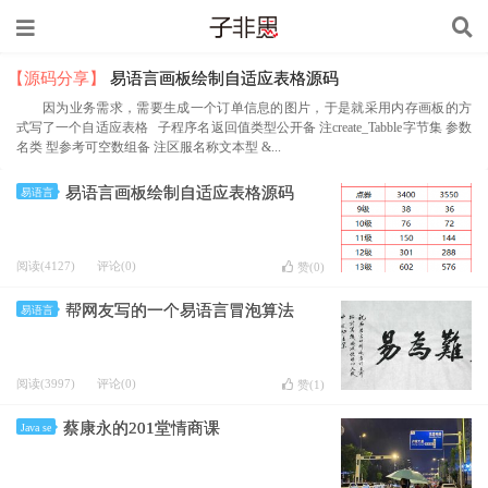
【源码分享】
易语言画板绘制自适应表格源码
因为业务需求，需要生成一个订单信息的图片，于是就采用内存画板的方
式写了一个自适应表格 子程序名返回值类型公开备 注create_Tabble字节集 参数
名类 型参考可空数组备 注区服名称文本型 &...
易语言画板绘制自适应表格源码
易语言
阅读(4127)
评论(0)
赞(
0
)
帮网友写的一个易语言冒泡算法
易语言
阅读(3997)
评论(0)
赞(
1
)
蔡康永的201堂情商课
Java se