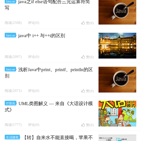
java之if else语句配合三元运算符简
Java ee
写
阅读(2598)
评论(0)
赞(
0
)
java中 i++ 与++i的区别
Java se
阅读(2097)
评论(0)
赞(
0
)
浅析Java中print、printf、println的区
Java ee
别
阅读(2071)
评论(0)
赞(
0
)
UML类图解义 — 来自《大话设计模
IT资讯
式》
阅读(1777)
评论(0)
赞(
0
)
【转】自来水不能直接喝，苹果不
生活随笔