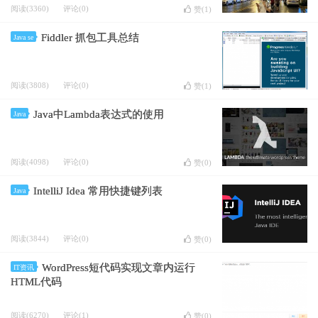
阅读(3360)
评论(0)
赞(
1
)
Fiddler 抓包工具总结
Java se
阅读(3808)
评论(0)
赞(
1
)
Java中Lambda表达式的使用
Java
阅读(4098)
评论(0)
赞(
0
)
IntelliJ Idea 常用快捷键列表
Java
阅读(3844)
评论(0)
赞(
0
)
WordPress短代码实现文章内运行
IT资讯
HTML代码
阅读(6270)
评论(1)
赞(
0
)