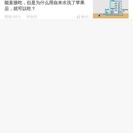
能直接吃，但是为什么用自来水洗了苹果
后，就可以吃？
阅读(1915)
评论(0)
赞(
0
)
热门文章
WordPress短代码实现文章内运行HTML代码
2018-07-23
在最深的绝望里，遇见最美的意外
2013-06-06
路遥《平凡的世界》观后感
2016-11-14
Source Code Pro
2017-06-16
易语言画板绘制自适应表格源码
2020-12-31