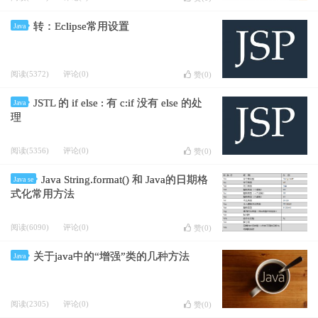
转：Eclipse常用设置
Java
阅读(5372)
评论(0)
赞(
0
)
JSTL 的 if else : 有 c:if 没有 else 的处
Java
理
阅读(5356)
评论(0)
赞(
0
)
Java String.format() 和 Java的日期格
Java se
式化常用方法
阅读(6090)
评论(0)
赞(
0
)
关于java中的“增强”类的几种方法
Java
阅读(2305)
评论(0)
赞(
0
)