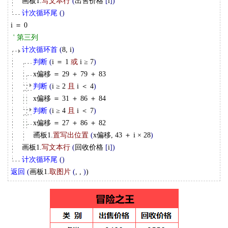
画板1.
写文本行
(
出售价格
[
i
]
)
计次循环尾
(
)
i ＝ 0
' 第三列
计次循环首
(
8, i
)
判断
(
i ＝ 1
或
i ≥ 7
)
x偏移 ＝ 29 ＋ 79 ＋ 83
判断
(
i ≥ 2
且
i ＜ 4
)
x偏移 ＝ 31 ＋ 86 ＋ 84
判断
(
i ≥ 4
且
i ＜ 7
)
x偏移 ＝ 27 ＋ 86 ＋ 82
画板1.
置写出位置
(
x偏移, 43 ＋ i × 28
)
画板1.
写文本行
(
回收价格
[
i
]
)
计次循环尾
(
)
返回
(
画板1.
取图片
(
, ,
)
)