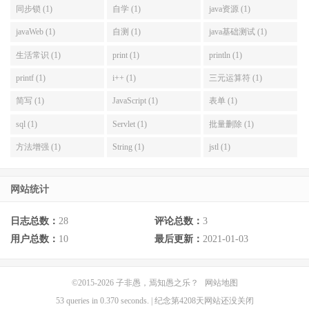
同步锁 (1)
自学 (1)
java资源 (1)
javaWeb (1)
自测 (1)
java基础测试 (1)
生活常识 (1)
print (1)
println (1)
printf (1)
i++ (1)
三元运算符 (1)
简写 (1)
JavaScript (1)
表单 (1)
sql (1)
Servlet (1)
批量删除 (1)
方法增强 (1)
String (1)
jstl (1)
网站统计
日志总数：
28
评论总数：
3
用户总数：
10
最后更新：
2021-01-03
©2015-2026
子非愚，焉知愚之乐？
网站地图
53 queries in 0.370 seconds. | 纪念第4208天网站还没关闭