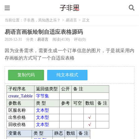
当前位置：
子非愚，焉知愚之乐？
>
易语言
>
正文
易语言画板绘制自适应表格源码
2020-12-31
分类：
易语言
阅读(4130)
评论(0)
因为业务需求，需要生成一个订单信息的图片，于是就采用内
存画板的方式写了一个自适应表格
子程序名
返回值类型
公开
备 注
create_Tabble
字节集
参数名
类 型
参考
可空
数组
备 注
区服名称
文本型
出售价格
文本型
√
回收价格
文本型
√
变量名
类 型
静态
数组
备 注